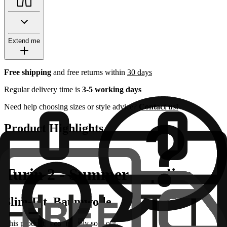
Extend me
Free shipping
and free returns within
30 days
Regular delivery time is
3-5 working days
Need help choosing sizes or style advice?
Contact us!
Product Highlights
Turin 2 - Summer Popeline
Slim-Fit, Baumwolle
This product is completely sold out