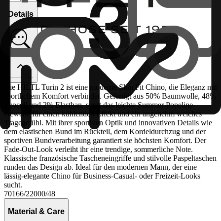
Details
Die HILTL Turin 2 ist eine moderne Slim Fit Chino, die Eleganz mit
sportlichem Komfort verbindet. Gefertigt aus 50% Baumwolle, 48%
Lyocell und 2% Elasthan, sorgt das leichte Summer Popeline-
Gewebe für einen kühlenden Effekt und ein angenehm weiches
Tragegefühl. Mit ihrer sportiven Optik und innovativen Details wie
dem elastischen Bund im Rückteil, dem Kordeldurchzug und der
sportiven Bundverarbeitung garantiert sie höchsten Komfort. Der
Fade-Out-Look verleiht ihr eine trendige, sommerliche Note.
Klassische französische Tascheneingriffe und stilvolle Paspeltaschen
runden das Design ab. Ideal für den modernen Mann, der eine
lässig-elegante Chino für Business-Casual- oder Freizeit-Looks
sucht.
70166/22000/48
Material & Care