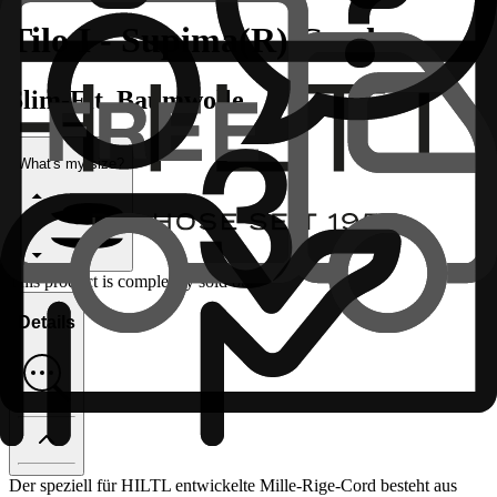
Tilo I - Supima(R) Cord
Slim-Fit, Baumwolle
What's my size?
This product is completely sold out
Details
Der speziell für HILTL entwickelte Mille-Rige-Cord besteht aus