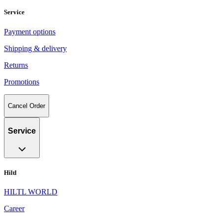
Service
Payment options
Shipping & delivery
Returns
Promotions
Cancel Order
Service
Hiltl
HILTL WORLD
Career