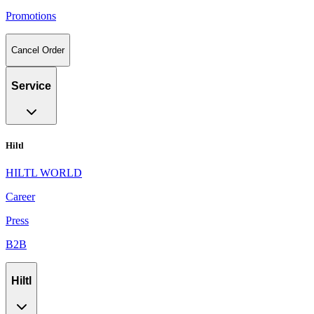
Promotions
Cancel Order
Service
Hiltl
HILTL WORLD
Career
Press
B2B
Hiltl