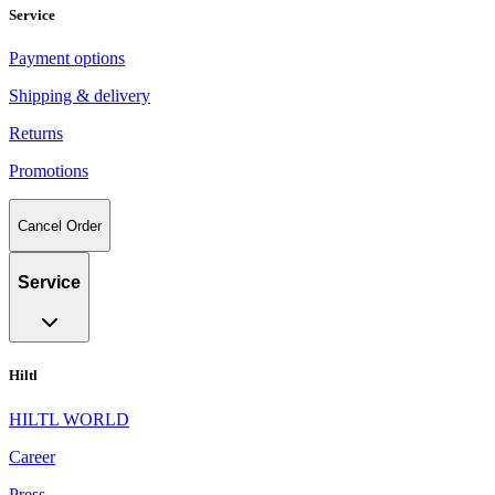
Service
Payment options
Shipping & delivery
Returns
Promotions
Cancel Order
Service
Hiltl
HILTL WORLD
Career
Press