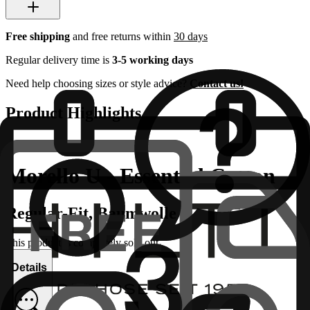
Free shipping
and free returns within
30 days
Regular delivery time is
3-5 working days
Need help choosing sizes or style advice?
Contact us!
Product Highlights
Morello U - Essential Cotton
Regular-Fit, Baumwolle
This product is completely sold out
Details