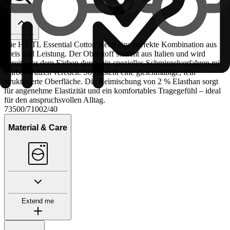
Die HILTL Essential Cotton bietet eine perfekte Kombination aus
Preis und Leistung. Der Oberstoff stammt aus Italien und wird
bereits vor dem Färben durch ein spezielles Schmirgelverfahren mit
Carbonwalzen veredelt. So entsteht eine gleichmäßige, fein
strukturierte Oberfläche. Die Beimischung von 2 % Elasthan sorgt
für angenehme Elastizität und ein komfortables Tragegefühl – ideal
für den anspruchsvollen Alltag.
73500/71002/40
Material & Care
Extend me