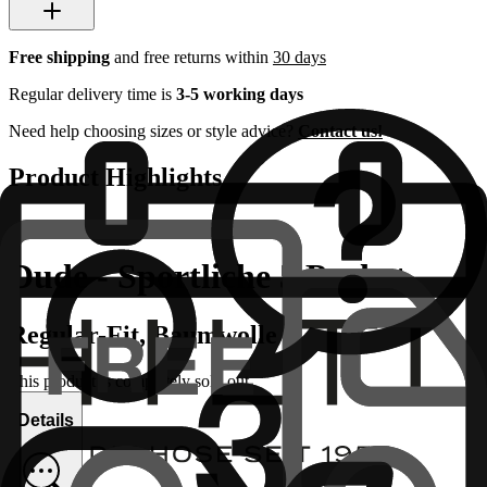
Free shipping
and free returns within
30 days
Regular delivery time is
3-5 working days
Need help choosing sizes or style advice?
Contact us!
Product Highlights
Dude - Sportliche 5 Pocket
Regular-Fit, Baumwolle
This product is completely sold out
Details