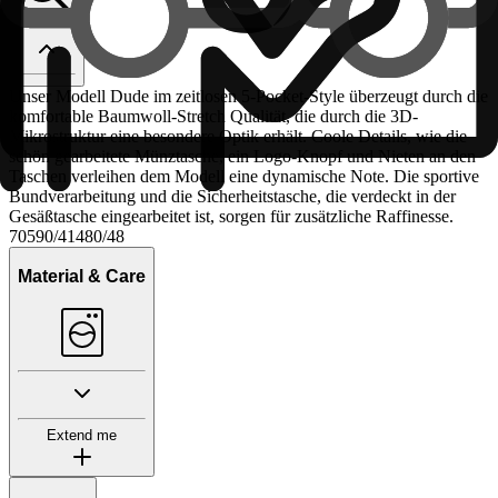
Unser Modell Dude im zeitlosen 5-Pocket-Style überzeugt durch die
komfortable Baumwoll-Stretch Qualität, die durch die 3D-
Mikrostruktur eine besondere Optik erhält. Coole Details, wie die
schön gearbeitete Münztasche, ein Logo-Knopf und Nieten an den
Taschen verleihen dem Modell eine dynamische Note. Die sportive
Bundverarbeitung und die Sicherheitstasche, die verdeckt in der
Gesäßtasche eingearbeitet ist, sorgen für zusätzliche Raffinesse.
70590/41480/48
Material & Care
Extend me