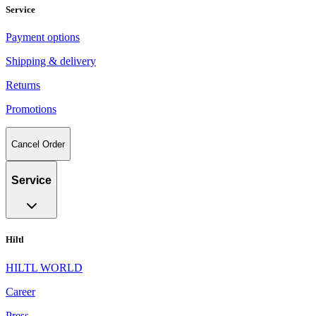
Service
Payment options
Shipping & delivery
Returns
Promotions
Cancel Order
Service
Hiltl
HILTL WORLD
Career
Press