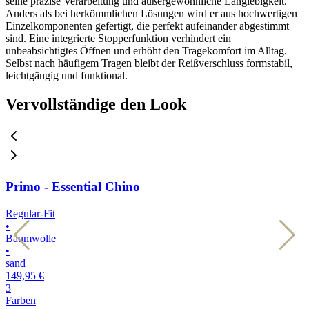
seine präzise Verarbeitung und außergewöhnliche Langlebigkeit.
Anders als bei herkömmlichen Lösungen wird er aus hochwertigen
Einzelkomponenten gefertigt, die perfekt aufeinander abgestimmt
sind. Eine integrierte Stopperfunktion verhindert ein
unbeabsichtigtes Öffnen und erhöht den Tragekomfort im Alltag.
Selbst nach häufigem Tragen bleibt der Reißverschluss formstabil,
leichtgängig und funktional.
Vervollständige den Look
Primo - Essential Chino
Regular-Fit
R
•
•
Baumwolle
•
•
sand
h
149,95 €
1
3
3
Farben
F