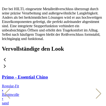
Der bei HILTL eingesetzte Metallreißverschluss überzeugt durch
seine präzise Verarbeitung und außergewöhnliche Langlebigkeit.
Anders als bei herkömmlichen Lösungen wird er aus hochwertigen
Einzelkomponenten gefertigt, die perfekt aufeinander abgestimmt
sind. Eine integrierte Stopperfunktion verhindert ein
unbeabsichtigtes Öffnen und erhöht den Tragekomfort im Alltag.
Selbst nach häufigem Tragen bleibt der Reißverschluss formstabil,
leichtgängig und funktional.
Vervollständige den Look
Primo - Essential Chino
Regular-Fit
R
•
•
Baumwolle
•
•
sand
h