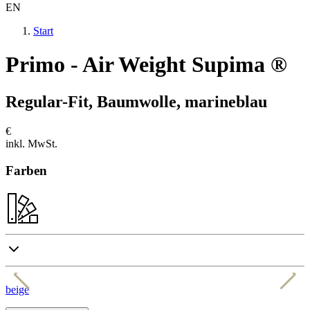
EN
Start
Primo - Air Weight Supima ®
Regular-Fit, Baumwolle, marineblau
€
inkl. MwSt.
Farben
beige
s