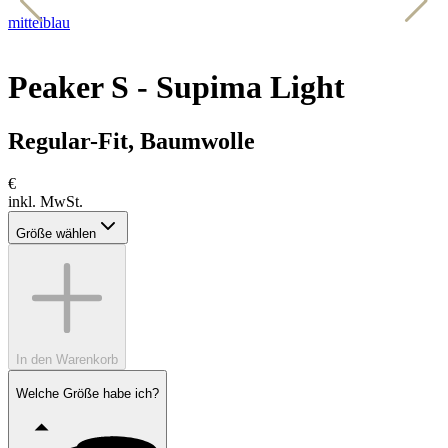
mittelblau
b
Peaker S - Supima Light
Regular-Fit, Baumwolle
€
inkl. MwSt.
Größe wählen
In den Warenkorb
Welche Größe habe ich?