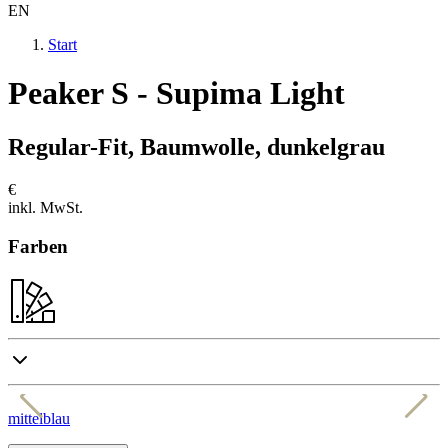
EN
Start
Peaker S - Supima Light
Regular-Fit, Baumwolle, dunkelgrau
€
inkl. MwSt.
Farben
mittelblau
b