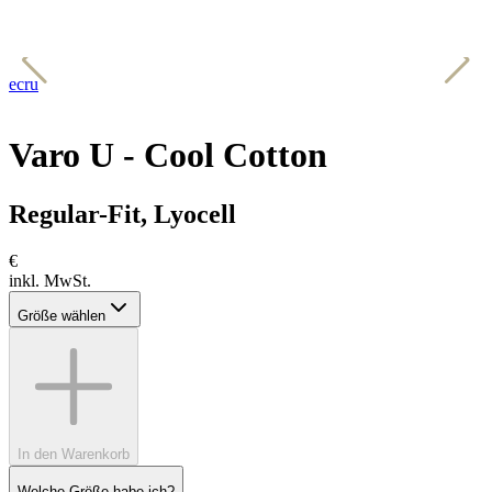
ecru
s
Varo U - Cool Cotton
Regular-Fit, Lyocell
€
inkl. MwSt.
Größe wählen
In den Warenkorb
Welche Größe habe ich?