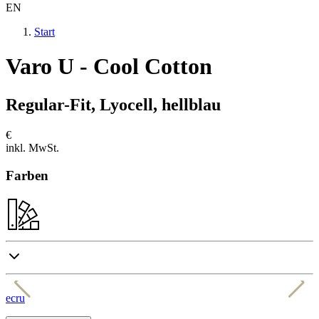
EN
Start
Varo U - Cool Cotton
Regular-Fit, Lyocell, hellblau
€
inkl. MwSt.
Farben
ecru
s