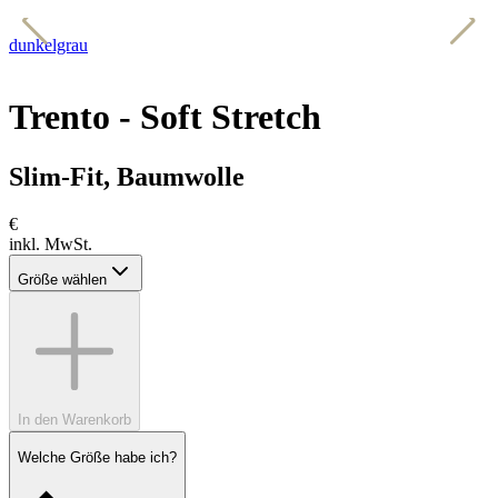
dunkelgrau
b
Trento - Soft Stretch
Slim-Fit, Baumwolle
€
inkl. MwSt.
Größe wählen
In den Warenkorb
Welche Größe habe ich?