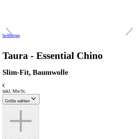
hellbeige
h
Taura - Essential Chino
Slim-Fit, Baumwolle
€
inkl. MwSt.
Größe wählen