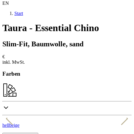
EN
Start
Taura - Essential Chino
Slim-Fit, Baumwolle, sand
€
inkl. MwSt.
Farben
hellbeige
h