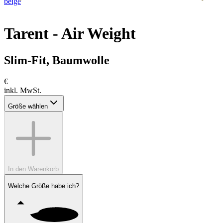
beige
r
Tarent - Air Weight
Slim-Fit, Baumwolle
€
inkl. MwSt.
Größe wählen
In den Warenkorb
Welche Größe habe ich?