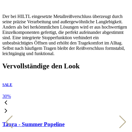
Der bei HILTL eingesetzte Metallreißverschluss überzeugt durch
seine präzise Verarbeitung und außergewöhnliche Langlebigkeit.
Anders als bei herkömmlichen Lösungen wird er aus hochwertigen
Einzelkomponenten gefertigt, die perfekt aufeinander abgestimmt
sind. Eine integrierte Stopperfunktion verhindert ein
unbeabsichtigtes Öffnen und erhöht den Tragekomfort im Alltag.
Selbst nach häufigem Tragen bleibt der Reißverschluss formstabil,
leichtgängig und funktional.
Vervollständige den Look
SALE
30
%
3
Taura - Summer Popeline