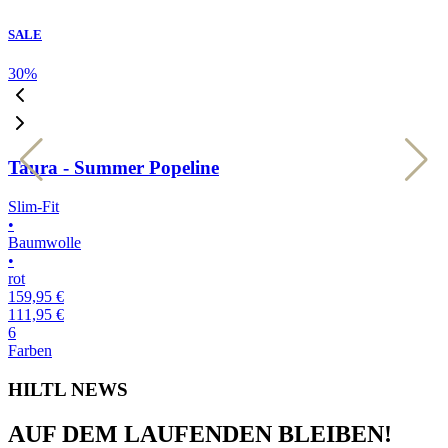
SALE
30
%
3
Taura - Summer Popeline
Slim-Fit
S
•
•
Baumwolle
•
•
rot
h
159,95 €
1
111,95 €
1
6
6
Farben
F
HILTL NEWS
AUF DEM LAUFENDEN BLEIBEN!