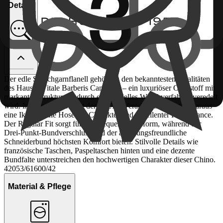
Details
Der edle Streichgarnflanell gehört zu den bekanntesten Qualitäten
des Hauses Vitale Barberis Canonico – ein luxuriöser Oberstoff mit
markanter Struktur der durch ein spezielles Waschverfahren veredelt
wird. In Kombination mit der HILTL-Verarbeitung entsteht daraus
eine Ikone - eine Hose mit Charakter und exzellenter Performance.
Der Regular Fit sorgt für eine bequeme Passform, während der
Drei-Punkt-Bundverschluss und der änderungsfreundliche
Schneiderbund höchsten Komfort bieten. Stilvolle Details wie
französische Taschen, Paspeltaschen hinten und eine dezente
Bundfalte unterstreichen den hochwertigen Charakter dieser Chino.
42053/61600/42
Material & Pflege