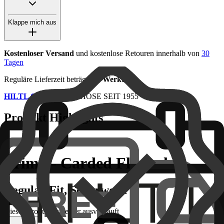
Klappe mich aus
Kostenloser Versand
und kostenlose Retouren innerhalb von
30
Tagen
Reguläre Lieferzeit beträgt
1-3 Werktage
HILTL Qualität
- DIE HOSE SEIT 1955
Produkt Highlights
Primo - Carded Flannel
Regular-Fit, Schurwolle
Dieses Produkt ist leider ausverkauft