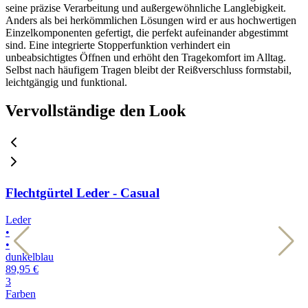
seine präzise Verarbeitung und außergewöhnliche Langlebigkeit.
Anders als bei herkömmlichen Lösungen wird er aus hochwertigen
Einzelkomponenten gefertigt, die perfekt aufeinander abgestimmt
sind. Eine integrierte Stopperfunktion verhindert ein
unbeabsichtigtes Öffnen und erhöht den Tragekomfort im Alltag.
Selbst nach häufigem Tragen bleibt der Reißverschluss formstabil,
leichtgängig und funktional.
Vervollständige den Look
Flechtgürtel Leder - Casual
Leder
L
•
•
•
•
dunkelblau
b
89,95 €
8
3
3
Farben
F