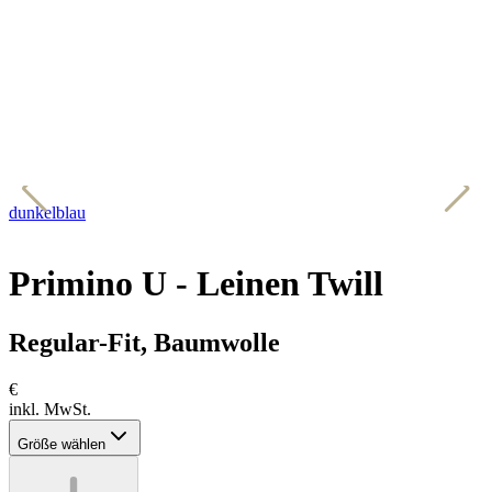
dunkelblau
h
Primino U - Leinen Twill
Regular-Fit, Baumwolle
€
inkl. MwSt.
Größe wählen