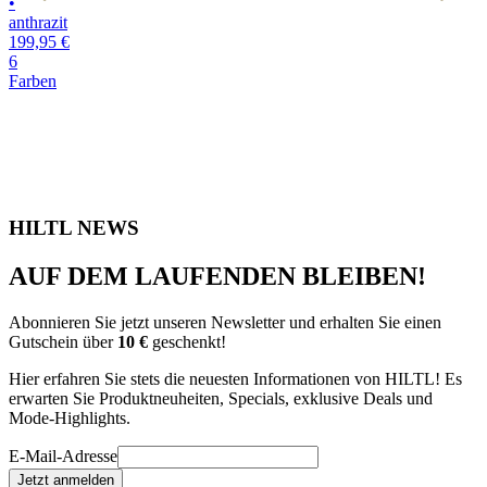
•
•
anthrazit
m
199,95 €
1
6
6
Farben
F
HILTL NEWS
AUF DEM LAUFENDEN BLEIBEN!
Abonnieren Sie jetzt unseren Newsletter und erhalten Sie einen
Gutschein über
10 €
geschenkt!
Hier erfahren Sie stets die neuesten Informationen von HILTL! Es
erwarten Sie Produktneuheiten, Specials, exklusive Deals und
Mode-Highlights.
E-Mail-Adresse
Jetzt anmelden