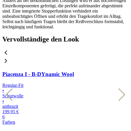
Anders als bei herkömmlichen Lösungen wird er aus hochwertigen
Einzelkomponenten gefertigt, die perfekt aufeinander abgestimmt
sind. Eine integrierte Stopperfunktion verhindert ein
unbeabsichtigtes Öffnen und erhöht den Tragekomfort im Alltag.
Selbst nach häufigem Tragen bleibt der Reißverschluss formstabil,
leichtgängig und funktional.
Vervollständige den Look
Piacenza I - B-DYnamic Wool
Regular-Fit
R
•
•
Schurwolle
S
•
•
anthrazit
m
199,95 €
1
6
6
Farben
F