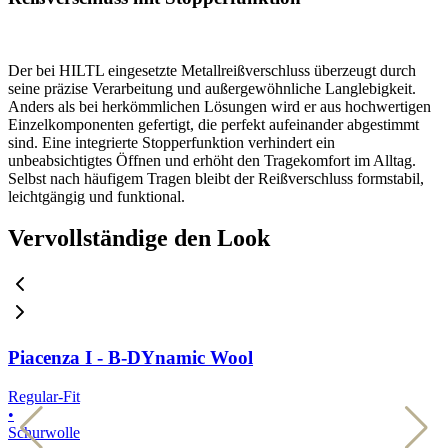
Der bei HILTL eingesetzte Metallreißverschluss überzeugt durch
seine präzise Verarbeitung und außergewöhnliche Langlebigkeit.
Anders als bei herkömmlichen Lösungen wird er aus hochwertigen
Einzelkomponenten gefertigt, die perfekt aufeinander abgestimmt
sind. Eine integrierte Stopperfunktion verhindert ein
unbeabsichtigtes Öffnen und erhöht den Tragekomfort im Alltag.
Selbst nach häufigem Tragen bleibt der Reißverschluss formstabil,
leichtgängig und funktional.
Vervollständige den Look
Piacenza I - B-DYnamic Wool
Regular-Fit
R
•
•
Schurwolle
S