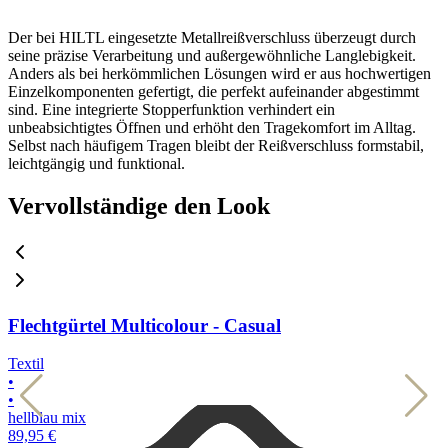
Der bei HILTL eingesetzte Metallreißverschluss überzeugt durch
seine präzise Verarbeitung und außergewöhnliche Langlebigkeit.
Anders als bei herkömmlichen Lösungen wird er aus hochwertigen
Einzelkomponenten gefertigt, die perfekt aufeinander abgestimmt
sind. Eine integrierte Stopperfunktion verhindert ein
unbeabsichtigtes Öffnen und erhöht den Tragekomfort im Alltag.
Selbst nach häufigem Tragen bleibt der Reißverschluss formstabil,
leichtgängig und funktional.
Vervollständige den Look
Flechtgürtel Multicolour - Casual
Textil
T
•
•
•
•
hellblau mix
d
89,95 €
8