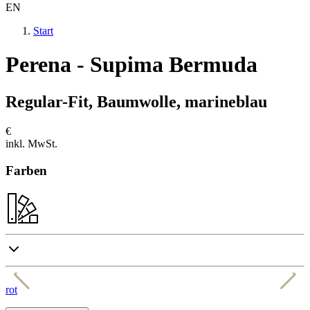
EN
Start
Perena - Supima Bermuda
Regular-Fit, Baumwolle, marineblau
€
inkl. MwSt.
Farben
rot
w