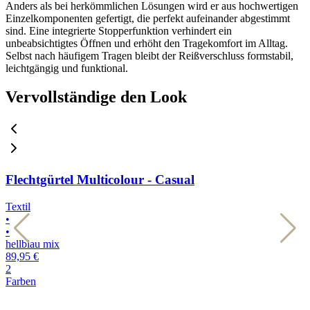
Anders als bei herkömmlichen Lösungen wird er aus hochwertigen
Einzelkomponenten gefertigt, die perfekt aufeinander abgestimmt
sind. Eine integrierte Stopperfunktion verhindert ein
unbeabsichtigtes Öffnen und erhöht den Tragekomfort im Alltag.
Selbst nach häufigem Tragen bleibt der Reißverschluss formstabil,
leichtgängig und funktional.
Vervollständige den Look
Flechtgürtel Multicolour - Casual
Textil
T
•
•
•
•
hellblau mix
d
89,95 €
8
2
2
Farben
F