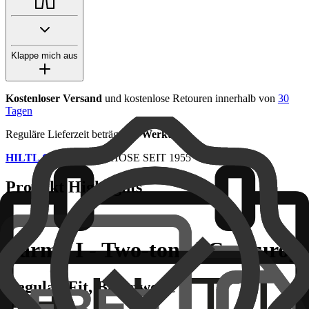
Klappe mich aus
Kostenloser Versand
und kostenlose Retouren innerhalb von
30
Tagen
Reguläre Lieferzeit beträgt
1-3 Werktage
HILTL Qualität
- DIE HOSE SEIT 1955
Produkt Highlights
Parma I - Two-toned Corduroy
Regular-Fit, Baumwolle