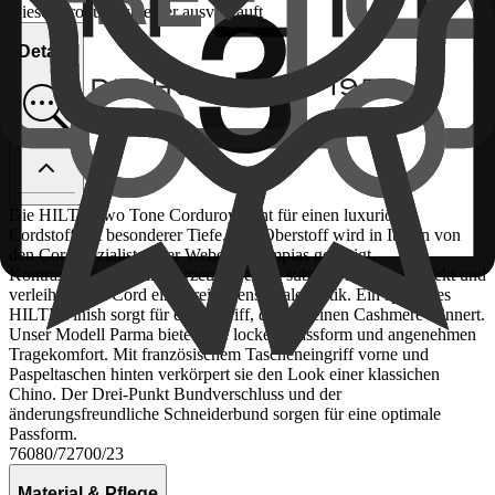
Dieses Produkt ist leider ausverkauft
Details
Die HILTL Two Tone Corduroy steht für einen luxuriösen
Cordstoff mit besonderer Tiefe. Der Oberstoff wird in Italien von
den Cordspezialisten der Weberei Olimpias gefertigt.
Kontrastgefärbte Garne erzeugen einen subtilen Bi-Color-Effekt und
verleihen dem Cord eine dreidimensionale Optik. Ein spezielles
HILTL Finish sorgt für einen Griff, der an reinen Cashmere erinnert.
Unser Modell Parma bietet eine lockere Passform und angenehmen
Tragekomfort. Mit französischem Tascheneingriff vorne und
Paspeltaschen hinten verkörpert sie den Look einer klassichen
Chino. Der Drei-Punkt Bundverschluss und der
änderungsfreundliche Schneiderbund sorgen für eine optimale
Passform.
76080/72700/23
Material & Pflege