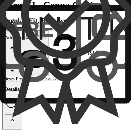
Parma I - Genua Cord
Regular-Fit, Baumwolle
Welche Größe habe ich?
Dieses Produkt ist leider ausverkauft
Details