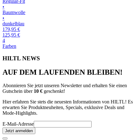
Regular-Fit
R
•
•
Baumwolle
•
•
dunkelblau
k
179,95 €
1
125,95 €
1
4
4
Farben
F
HILTL NEWS
AUF DEM LAUFENDEN BLEIBEN!
Abonnieren Sie jetzt unseren Newsletter und erhalten Sie einen
Gutschein über
10 €
geschenkt!
Hier erfahren Sie stets die neuesten Informationen von HILTL! Es
erwarten Sie Produktneuheiten, Specials, exklusive Deals und
Mode-Highlights.
E-Mail-Adresse
Jetzt anmelden