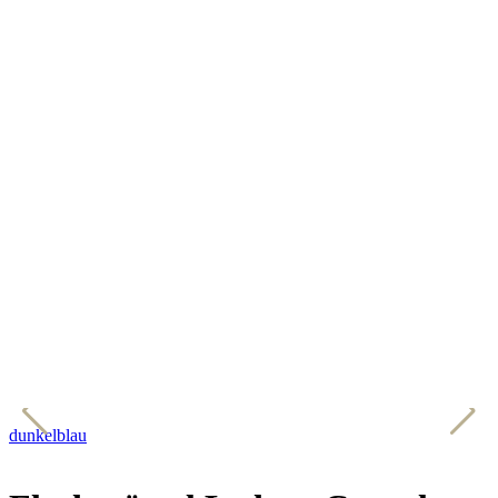
dunkelblau
b