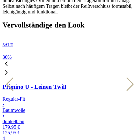
unbeabsichtigtes Öffnen und erhöht den Tragekomfort im Alltag.
Selbst nach häufigem Tragen bleibt der Reißverschluss formstabil,
leichtgängig und funktional.
Vervollständige den Look
SALE
30
%
3
Primino U - Leinen Twill
Regular-Fit
R
•
•
Baumwolle
•
•
dunkelblau
k
179,95 €
1
125,95 €
1
4
4