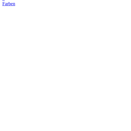
Farben
F