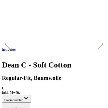
hellbeige
m
Dean C - Soft Cotton
Regular-Fit, Baumwolle
€
inkl. MwSt.
Größe wählen