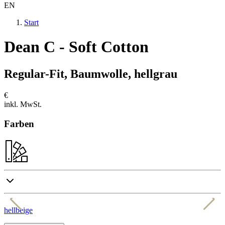
EN
Start
Dean C - Soft Cotton
Regular-Fit, Baumwolle, hellgrau
€
inkl. MwSt.
Farben
hellbeige
m